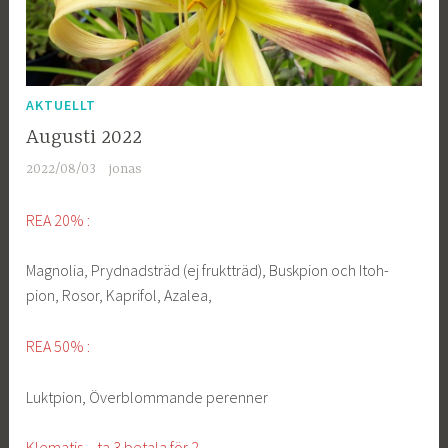
AKTUELLT
Augusti 2022
2022/08/03
jonas
REA
20% :
Magnolia, Prydnadsträd (ej fruktträd), Buskpion och Itoh-
pion, Rosor, Kaprifol, Azalea,
REA 50% :
Luktpion, Överblommande perenner
Klematis – ta 3 betala för 2