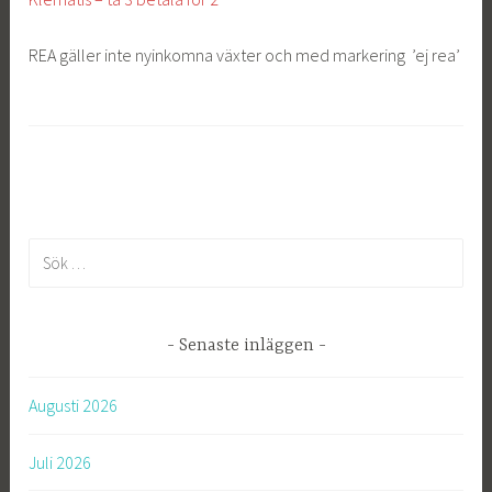
REA gäller inte nyinkomna växter och med markering ’ej rea’
S
ö
k
e
Senaste inläggen
f
t
Augusti 2026
e
r
Juli 2026
: