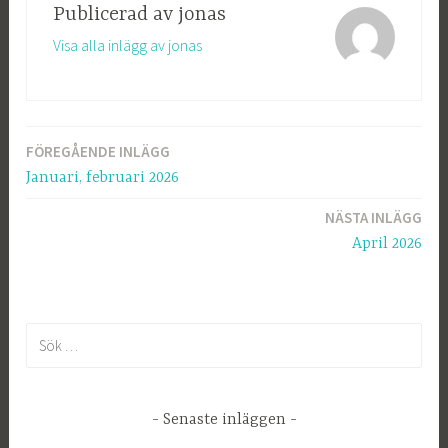
Publicerad av
jonas
Visa alla inlägg av jonas
FÖREGÅENDE INLÄGG
Inläggsnavigering
Januari, februari 2026
NÄSTA INLÄGG
April 2026
S
ö
k
e
Senaste inläggen
f