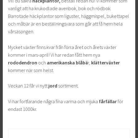
Vill du säkra
häckplantor,
beställ redan nu! Vi kommer som
vanligt att ha krukodlade avenbok, bok och rödbok.
Barrotade häckplantor som liguster, häggmispel, bukettapel
och måbär är en beställningsvara som går att få hem hela
vårsäsongen.
Mycket växter finns kvar från förra året och årets växter
kommer i mars-april! Vi har redan fått hem nya
rododendron
och
amerikanska blåbä
r,
klätterväxter
kommer när som helst.
Veckan 12 får vi nytt
jord
sortiment.
Vi har fortfarande några fina varma och mjuka
fårfällar
för
endast 1000kr.