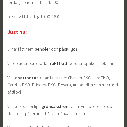
lördag, söndag 11.00-15.00
onsdag till fredag 10.00-18.00
Just nu:
Vi har fått hem
penséer
och
påskliljor
.
Vi erbjuder barrotade
fruktträd
: persika, aprikos, nektarin.
Vi har
sättpotatis
från Larsviken (Twister EKO, Lea EKO,
Carolus EKO, Princess EKO, Rosara, Annabelle) och mix med
sättlök!
Vill du köpa billiga
grönsaksfrön
så har vi superbra pris på
dem och påsen innehåller många fina frön.