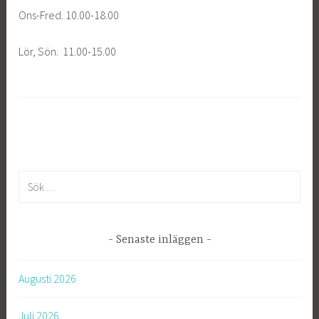
Ons-Fred. 10.00-18.00
Lör, Sön. 11.00-15.00
S
ö
k
e
Senaste inläggen
f
t
Augusti 2026
e
r
Juli 2026