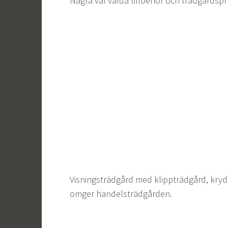
Några väl valda tillbehör och trädgårdspr
Visningsträdgård med klippträdgård, kry
omger handelsträdgården.