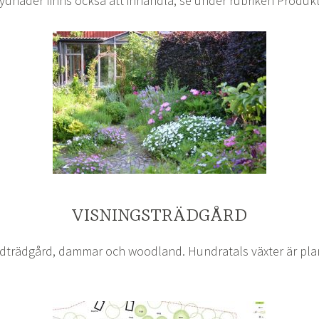
ydnader finns också att inhandla, se under rubriken Produkt
VISNINGSTRÄDGÅRD
ddträdgård, dammar och woodland. Hundratals växter är pl