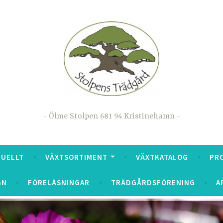
Ölme Stolpen 681 94 Kristinehamn
TUELLT
VÄXTSORTIMENT
VÄXTKATALOG
PR
GN
FÖRELÄSNINGAR
TRÄDGÅRDSFÖRENING
A