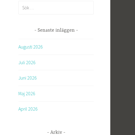
S
ö
k
e
Senaste inläggen
f
t
Augusti 2026
e
r
Juli 2026
:
Juni 2026
Maj 2026
April 2026
Arkiv