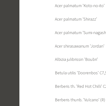
Acer palmatum ’Koto-no-
Acer palmatum ’Shiraz
Acer palmatum ’Sumi-naga
Acer shirasawanum ’Jor
Albizia julibrissin ’Bo
Betula utilis ’Doorenbos’ C7
Berberis th. ’Red Hot Chilli’ 
Berberis thunb. ’Vulcano’ (R)