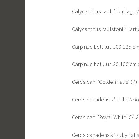
Calycanthus raul. ’Hertlage W
Calycanthus raulstonii ’Har
Carpinus betulus 100-125 
Carpinus betulus 80-100 c
Cercis can. ’Golden Falls’ (R)
Cercis canadensis ’Little Wo
Cercis can. ’Royal White’ C4 
Cercis canadensis ’Ruby Falls