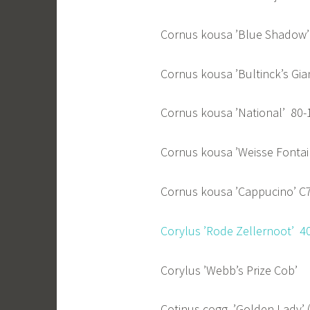
Cornus kousa ’Blue S
Cornus kousa ’Bultinck’
Cornus kousa ’National
Cornus kousa ’Weisse Font
Cornus kousa ’Cappucino’ C
Corylus ’Rode Zellern
Corylus ’Webb’s Prize 
Cotinus cogg. ’Golden Lady’