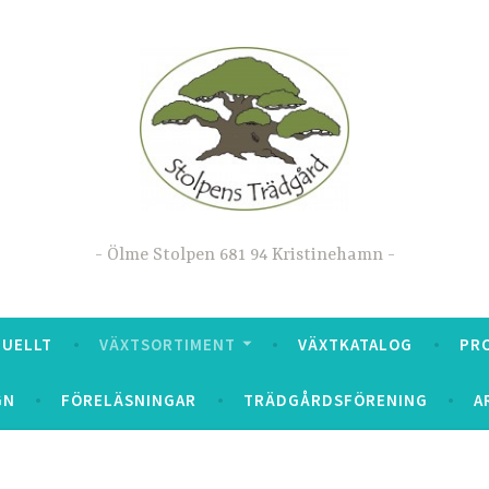
Ölme Stolpen 681 94 Kristinehamn
TUELLT
VÄXTSORTIMENT
VÄXTKATALOG
PR
GN
FÖRELÄSNINGAR
TRÄDGÅRDSFÖRENING
A