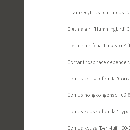
Chamaecytisus purpureus 25
Clethra aln. ’Hummingbird’ C
Clethra alnifolia ’Pink Spire’ 
Comanthosphace depend
Cornus kousa x florida ‘Con
Cornus hongkongensis
Cornus kousa x florida ‘H
Cornus kousa ’Beni-fuj