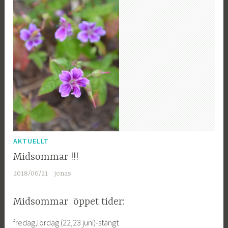
AKTUELLT
Midsommar !!!
2018/06/21
jonas
Midsommar öppet tider:
fredag,lördag (22,23 juni)-stängt