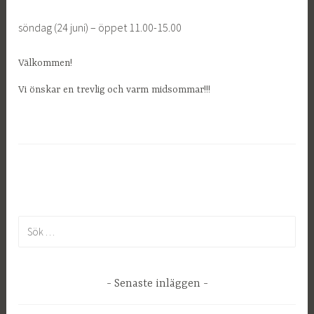
söndag (24 juni) – öppet 11.00-15.00
Välkommen!
Vi önskar en trevlig och varm midsommar!!!
S
ö
k
e
Senaste inläggen
f
t