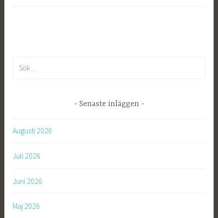
S
ö
k
e
Senaste inläggen
f
t
Augusti 2026
e
r
Juli 2026
:
Juni 2026
Maj 2026