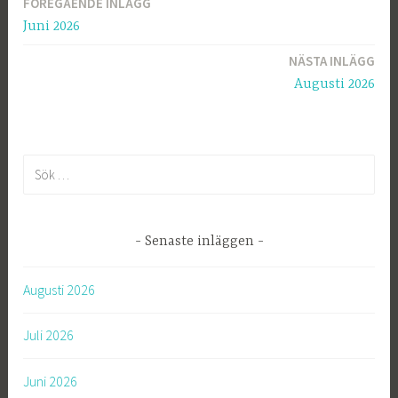
FÖREGÅENDE INLÄGG
Inläggsnavigering
Juni 2026
NÄSTA INLÄGG
Augusti 2026
S
ö
k
e
Senaste inläggen
f
t
Augusti 2026
e
r
Juli 2026
:
Juni 2026