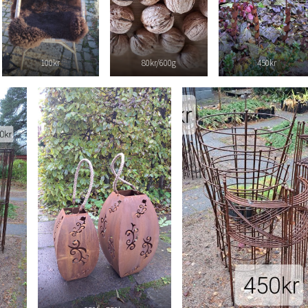
100kr
80kr/600g
450kr