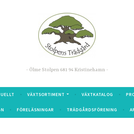
Ölme Stolpen 681 94 Kristinehamn
TUELLT
VÄXTSORTIMENT
VÄXTKATALOG
PR
GN
FÖRELÄSNINGAR
TRÄDGÅRDSFÖRENING
A