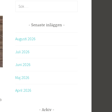
S
ö
k
e
Senaste inläggen
f
t
Augusti 2026
e
r
Juli 2026
:
Juni 2026
Maj 2026
April 2026
a
Arkiv