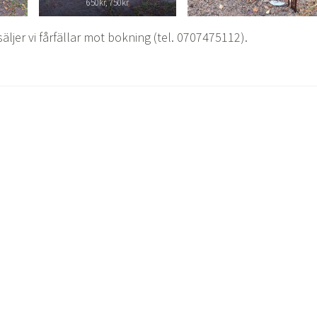
650kr, 750kr
äljer vi fårfällar mot bokning (tel. 0707475112).