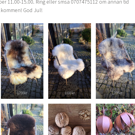
er 11.00-15.00. Ring eller smsa 0707475112 om annan tid
Välkommen! God Jul!
1200kr
1000kr
1200kr