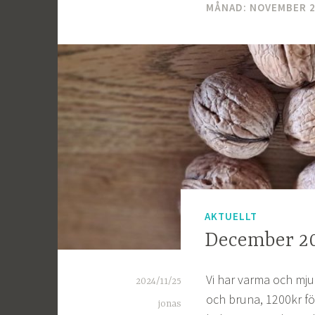
MÅNAD: NOVEMBER 
AKTUELLT
December 2
Vi har varma och mjuka
2024/11/25
och bruna, 1200kr f
jonas