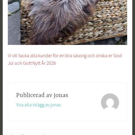
Vi vill tacka alla kunder för en bra säsong och önska er God
Jul och Gott Nytt År 2026
Publicerad av
jonas
Visa alla inlägg av jonas