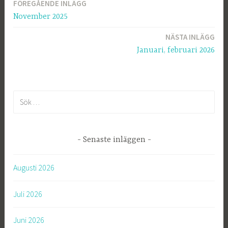
FÖREGÅENDE INLÄGG
Inläggsnavigering
November 2025
NÄSTA INLÄGG
Januari, februari 2026
S
ö
k
e
Senaste inläggen
f
t
Augusti 2026
e
r
Juli 2026
:
Juni 2026