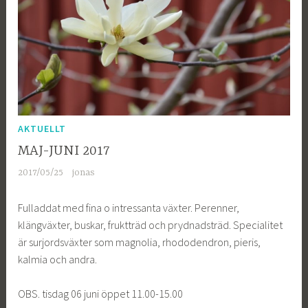
AKTUELLT
MAJ-JUNI 2017
2017/05/25
jonas
Fulladdat med fina o intressanta växter. Perenner,
klängväxter, buskar, fruktträd och prydnadsträd. Specialitet
är surjordsväxter som magnolia, rhododendron, pieris,
kalmia och andra.
OBS. tisdag 06 juni öppet 11.00-15.00