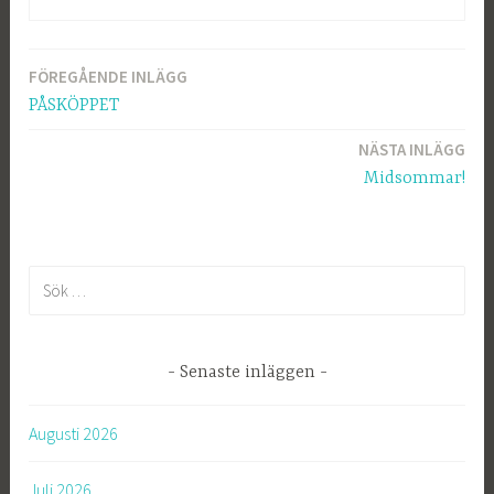
FÖREGÅENDE INLÄGG
Inläggsnavigering
PÅSKÖPPET
NÄSTA INLÄGG
Midsommar!
S
ö
k
e
Senaste inläggen
f
t
Augusti 2026
e
r
Juli 2026