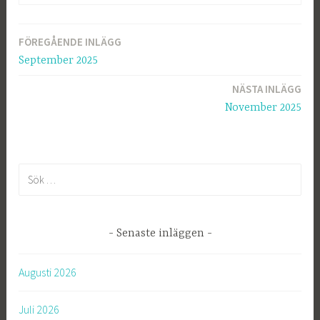
FÖREGÅENDE INLÄGG
Inläggsnavigering
September 2025
NÄSTA INLÄGG
November 2025
S
ö
k
e
Senaste inläggen
f
t
Augusti 2026
e
r
Juli 2026
: